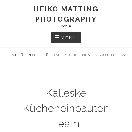
S
HEIKO MATTING
k
PHOTOGRAPHY
i
p
Berlin
t
MENU
o
c
HOME
PEOPLE
KALLESKE KÜCHENEINBAUTEN TEAM
o
n
t
e
n
Kalleske
t
Kücheneinbauten
Team