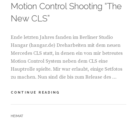
T
S
Motion Control Shooting “The
E
T
G
E
New CLS”
O
D
R
O
I
N
Ende letzten Jahres fanden im Berliner Studio
E
S
Hangar (hangar.de) Dreharbeiten mit dem neuen
:
Mercedes CLS statt, in denen ein von mir betreutes
Motion Control System neben dem CLS eine
Hauptrolle spielte. Mir war erlaubt, einige Setfotos
zu machen. Nun sind die bis zum Release des …
CONTINUE READING
M
O
T
I
B
HEIMAT
O
Y
N
C
O