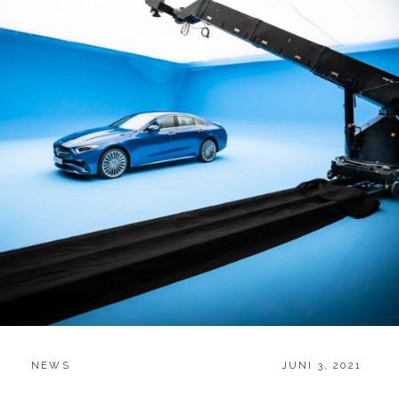
N
C
NEWS
P
JUNI 3, 2021
A
O