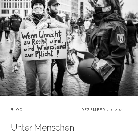
C
BLOG
P
DEZEMBER 20, 2021
A
O
T
S
Unter Menschen
E
T
G
E