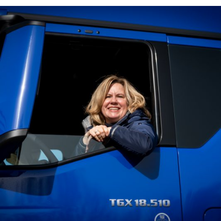
N
T
R
O
L
S
H
O
O
T
I
N
G
“
T
H
E
N
E
W
C
L