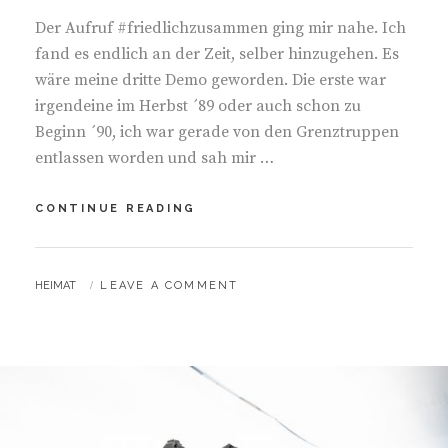
O
D
Der Aufruf #friedlichzusammen ging mir nahe. Ich
R
O
I
N
fand es endlich an der Zeit, selber hinzugehen. Es
E
wäre meine dritte Demo geworden. Die erste war
S
irgendeine im Herbst ´89 oder auch schon zu
:
Beginn ´90, ich war gerade von den Grenztruppen
entlassen worden und sah mir …
CONTINUE READING
U
N
T
E
B
HEIMAT
LEAVE A COMMENT
R
Y
M
E
N
S
C
H
E